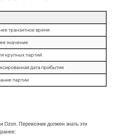
ннее транзитное время
шее значение
для крупных партий
ксированная дата прибытия
вание партии
и Ozon. Перевозчик должен знать эти
аранее: