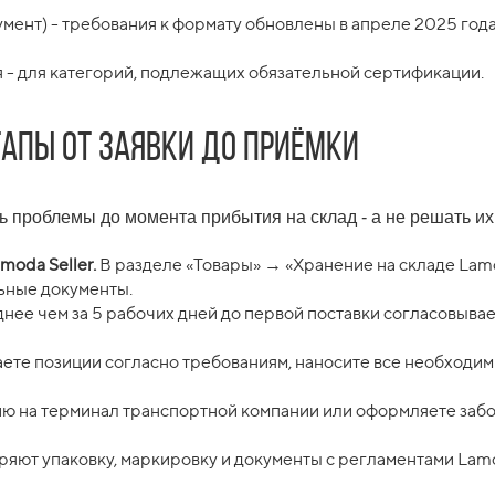
ент) - требования к формату обновлены в апреле 2025 года
 - для категорий, подлежащих обязательной сертификации.
тапы от заявки до приёмки
ь проблемы до момента прибытия на склад - а не решать их
moda Seller.
В разделе «Товары» → «Хранение на складе Lamo
ьные документы.
нее чем за 5 рабочих дней до первой поставки согласовывае
ете позиции согласно требованиям, наносите все необходи
ю на терминал транспортной компании или оформляете забо
яют упаковку, маркировку и документы с регламентами Lamo