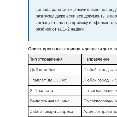
Lamoda работает исключительно по предв
разгрузку, даже если все документы в п
согласуют слот на приёмку и оформят пр
разбирают за 1–2 недели.
Ориентировочная стоимость доставки до скл
Тип отправления
Направление
До 3 коробок
Любой город → с
1 паллет (до 300 кг)
Любой город → с
2–4 паллета
По согласованию
Выделенная машина
По согласованию
Забор товара с адреса
Адрес отправите