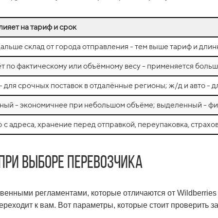
лияет на тариф и срок
альше склад от города отправления - тем выше тариф и дли
т по фактическому или объёмному весу - применяется боль
- для срочных поставок в отдалённые регионы; ж/д и авто - 
ный - экономичнее при небольшом объёме; выделенный - фи
 с адреса, хранение перед отправкой, переупаковка, страхо
 при выборе перевозчика
венными регламентами, которые отличаются от Wildberries 
переходит к вам. Вот параметры, которые стоит проверить з