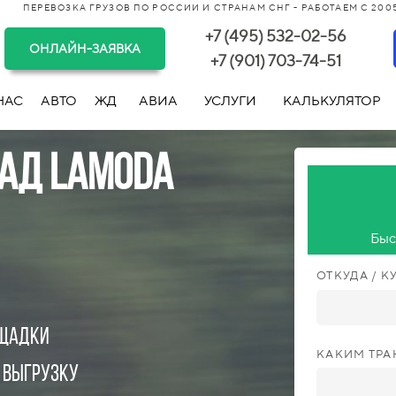
ПЕРЕВОЗКА ГРУЗОВ ПО РОССИИ И СТРАНАМ СНГ - РАБОТАЕМ С 2005
+7 (495) 532-02-56
ОНЛАЙН-ЗАЯВКА
+7 (901) 703-74-51
НАС
АВТО
ЖД
АВИА
УСЛУГИ
КАЛЬКУЛЯТОР
лад Lamoda
Быс
ОТКУДА / К
ощадки
КАКИМ ТР
а выгрузку