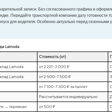
арительной записи. Без согласованного графика и оформле
орядке. Передайте транспортной компании дату готовности 
опуск для водителя. Особенно актуально перед сезонными
ада Lamoda
Стоимость (от)
клад Lamoda
от 2 221–3 000 ₽
С
клад Lamoda
от 2 500–7 500 ₽
З
от 7 100–7 300 ₽ за паллет
С
Рассчитывается индивидуально
Д
ля → терминал
от 500 ₽
О