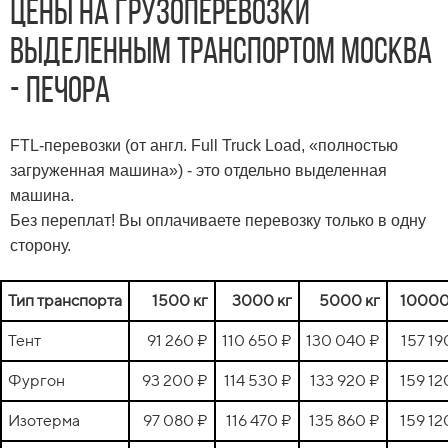
Цены на грузоперевозки
выделенным транспортом Москва
- Печора
FTL-перевозки (от англ. Full Truck Load, «полностью
загруженная машина») - это отдельно выделенная
машина.
Без переплат! Вы оплачиваете перевозку только в одну
сторону.
Тип транспорта
1500 кг
3000 кг
5000 кг
10000
Тент
91 260 ₽
110 650 ₽
130 040 ₽
157 19
Фургон
93 200 ₽
114 530 ₽
133 920 ₽
159 12
Изотерма
97 080 ₽
116 470 ₽
135 860 ₽
159 12