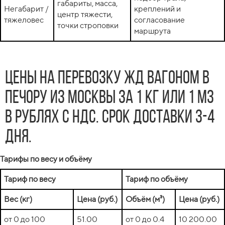
габариты, масса,
Негабарит /
креплений и
центр тяжести,
тяжеловес
согласование
точки строповки
маршрута
Цены на перевозку жд вагоном в
Печору из Москвы за 1 кг или 1 м3
в рублях с НДС. Срок доставки 3-4
дня.
Тарифы по весу и объёму
Тариф по весу
Тариф по объёму
Вес (кг)
Цена (руб.)
Объём (м³)
Цена (руб.)
от 0 до 100
51.00
от 0 до 0.4
10 200.00