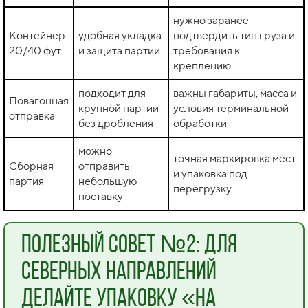
нужно заранее
Контейнер
удобная укладка
подтвердить тип груза и
20/40 фут
и защита партии
требования к
креплению
подходит для
важны габариты, масса и
Повагонная
крупной партии
условия терминальной
отправка
без дробления
обработки
можно
точная маркировка мест
Сборная
отправить
и упаковка под
партия
небольшую
перегрузку
поставку
Полезный совет №2: для
северных направлений
делайте упаковку «на