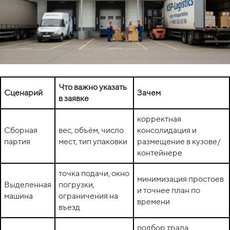
Что важно указать
Сценарий
Зачем
в заявке
корректная
Сборная
вес, объём, число
консолидация и
партия
мест, тип упаковки
размещение в кузове/
контейнере
точка подачи, окно
минимизация простоев
Выделенная
погрузки,
и точнее план по
машина
ограничения на
времени
въезд
подбор трала,