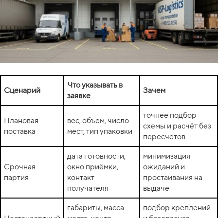
Что указывать в
Сценарий
Зачем
заявке
точнее подбор
Плановая
вес, объём, число
схемы и расчёт без
поставка
мест, тип упаковки
пересчётов
дата готовности,
минимизация
Срочная
окно приёмки,
ожиданий и
партия
контакт
простаивания на
получателя
выдаче
габариты, масса
подбор креплений