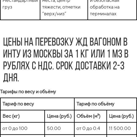
Нестандартный
места, центр
и безопасная
груз
тяжести, отметки
обработка на
“верх/низ”
терминалах
Цены на перевозку жд вагоном в
Инту из Москвы за 1 кг или 1 м3 в
рублях с НДС. Срок доставки 2-3
дня.
Тарифы по весу и объёму
Тариф по весу
Тариф по объёму
Вес (кг)
Цена (руб.)
Объём (м³)
Цена (руб.)
от 0 до 100
50.00
от 0 до 0.4
11 500.00