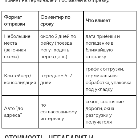
принят на терминале и поставлен в отправку.
Формат
Ориентир по
Что влияет
отправки
сроку
Небольшие
около 2 дней по
дата приёмки и
места
рейсу (поезда
попадание в
(вагонная
могут ходить
ближайшую
схема)
через день)
отправку
график отгрузки,
Контейнер/
в среднем 6–7
терминальная
консолидация
дней
обработка, упаковка
под укладку
сезон, состояние
по
Авто “до
дороги, окна
согласованному
адреса”
разгрузки у
интервалу
получателя