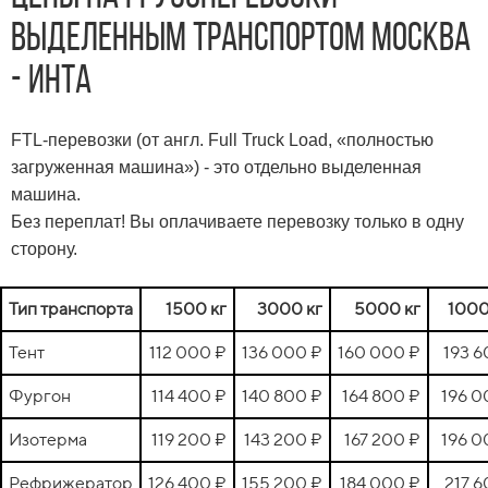
выделенным транспортом Москва
- Инта
FTL-перевозки (от англ. Full Truck Load, «полностью
загруженная машина») - это отдельно выделенная
машина.
Без переплат! Вы оплачиваете перевозку только в одну
сторону.
Тип транспорта
1500 кг
3000 кг
5000 кг
1000
Тент
112 000 ₽
136 000 ₽
160 000 ₽
193 6
Фургон
114 400 ₽
140 800 ₽
164 800 ₽
196 0
Изотерма
119 200 ₽
143 200 ₽
167 200 ₽
196 0
Рефрижератор
126 400 ₽
155 200 ₽
184 000 ₽
217 6