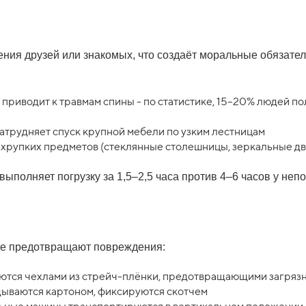
ния друзей или знакомых, что создаёт моральные обязатель
приводит к травмам спины - по статистике, 15–20% людей п
атрудняет спуск крупной мебели по узким лестницам
 хрупких предметов (стеклянные столешницы, зеркальные д
ыполняет погрузку за 1,5–2,5 часа против 4–6 часов у неп
ве предотвращают повреждения:
ются чехлами из стрейч-плёнки, предотвращающими загряз
дываются картоном, фиксируются скотчем