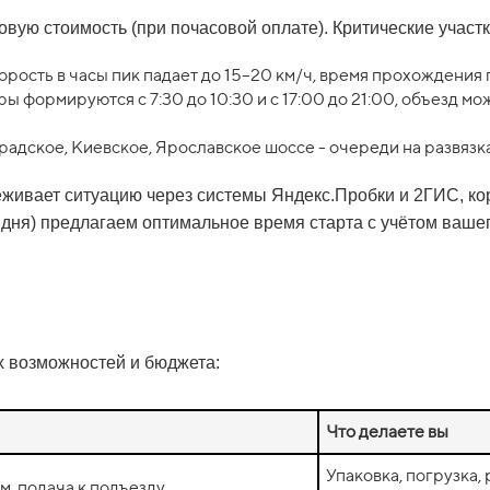
вую стоимость (при почасовой оплате). Критические участк
орость в часы пик падает до 15–20 км/ч, время прохождения 
ры формируются с 7:30 до 10:30 и с 17:00 до 21:00, объезд м
адское, Киевское, Ярославское шоссе - очереди на развязка
живает ситуацию через системы Яндекс.Пробки и 2ГИС, ко
3 дня) предлагаем оптимальное время старта с учётом ваш
 возможностей и бюджета:
Что делаете вы
Упаковка, погрузка, 
м, подача к подъезду