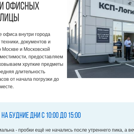
 и офисных
олицы
 офиса внутри города
 техники, документов и
о Москве и Московской
вместимости, предоставляем
аковываем хрупкие предметы
редняя длительность
сов от начала погрузки до
месте.
а будние дни с 10:00 до 15:00
альна - пробки ещё не начались после утреннего пика, а в