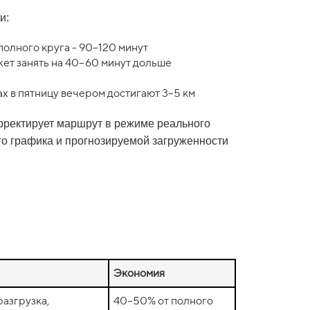
и:
полного круга - 90–120 минут
ожет занять на 40–60 минут дольше
х в пятницу вечером достигают 3–5 км
рректирует маршрут в режиме реального
его графика и прогнозируемой загруженности
Экономия
разгрузка,
40–50% от полного