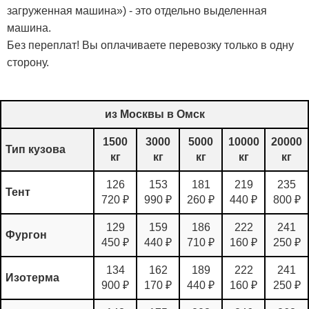
загруженная машина») - это отдельно выделенная
машина.
Без переплат! Вы оплачиваете перевозку только в одну
сторону.
из Москвы в Омск
1500
3000
5000
10000
20000
Тип кузова
кг
кг
кг
кг
кг
126
153
181
219
235
Тент
720 ₽
990 ₽
260 ₽
440 ₽
800 ₽
129
159
186
222
241
Фургон
450 ₽
440 ₽
710 ₽
160 ₽
250 ₽
134
162
189
222
241
Изотерма
900 ₽
170 ₽
440 ₽
160 ₽
250 ₽