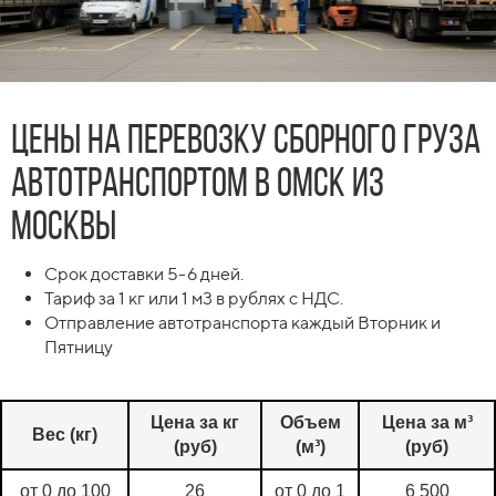
Цены на перевозку сборного груза
автотранспортом в Омск из
Москвы
Срок доставки 5-6 дней.
Тариф за 1 кг или 1 м3 в рублях с НДС.
Отправление автотранспорта каждый Вторник и
Пятницу
Цена за кг
Объем
Цена за м³
Вес (кг)
(руб)
(м³)
(руб)
от 0 до 100
26
от 0 до 1
6 500