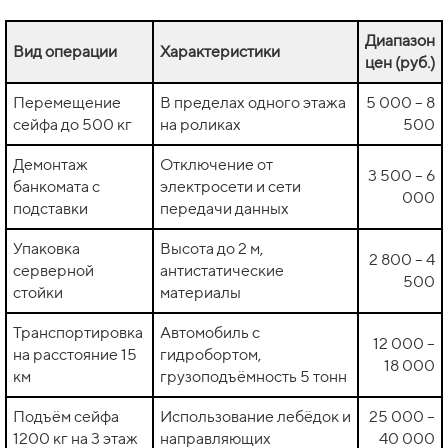
Диапазон
Вид операции
Характеристики
цен (руб.)
Перемещение
В пределах одного этажа
5 000 – 8
сейфа до 500 кг
на роликах
500
Демонтаж
Отключение от
3 500 – 6
банкомата с
электросети и сети
000
подставки
передачи данных
Упаковка
Высота до 2 м,
2 800 – 4
серверной
антистатические
500
стойки
материалы
Транспортировка
Автомобиль с
12 000 –
на расстояние 15
гидробортом,
18 000
км
грузоподъёмность 5 тонн
Подъём сейфа
Использование лебёдок и
25 000 –
1200 кг на 3 этаж
направляющих
40 000