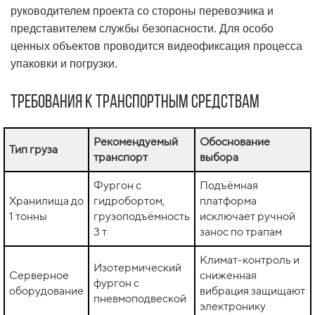
руководителем проекта со стороны перевозчика и
представителем службы безопасности. Для особо
ценных объектов проводится видеофиксация процесса
упаковки и погрузки.
Требования к транспортным средствам
Рекомендуемый
Обоснование
Тип груза
транспорт
выбора
Фургон с
Подъёмная
Хранилища до
гидробортом,
платформа
1 тонны
грузоподъёмность
исключает ручной
3 т
занос по трапам
Климат-контроль и
Изотермический
Серверное
сниженная
фургон с
оборудование
вибрация защищают
пневмоподвеской
электронику