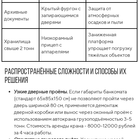
Крытый фургон с
Защита от
Архивные
запирающимися
атмосферных
документы
дверями
осадков и пыли
Заниженная
Низкорамный
Хранилища
платформа
прицеп с
свыше 2 тонн
упрощает погрузку
аппарелями
тяжёлых объектов
Распространённые сложности и способы их
решения
Узкие дверные проёмы.
Если габариты банкомата
(стандарт 65x85x150 см) не позволяют пройти через
дверь шириной 80 см, применяется демонтаж
дверной коробки или вынос через оконный проём с
использованием автокрана грузоподъёмностью 3-5
тонн. Стоимость аренды крана - 8000-12000 рублей
за 4 часа работы.