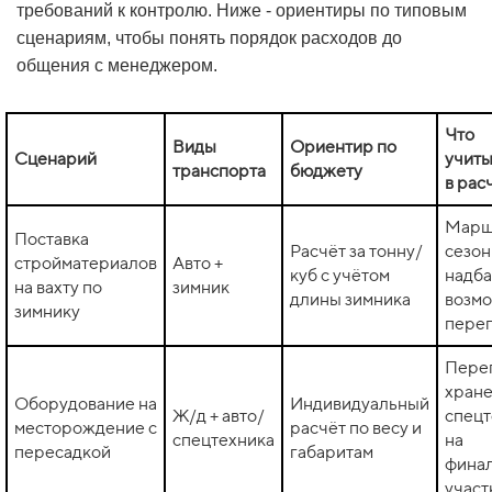
требований к контролю. Ниже - ориентиры по типовым
сценариям, чтобы понять порядок расходов до
общения с менеджером.
Что
Виды
Ориентир по
Сценарий
учиты
транспорта
бюджету
в рас
Марш
Поставка
Расчёт за тонну/
сезо
стройматериалов
Авто +
куб с учётом
надба
на вахту по
зимник
длины зимника
возм
зимнику
пере
Перег
хране
Оборудование на
Индивидуальный
Ж/д + авто/
спецт
месторождение с
расчёт по весу и
спецтехника
на
пересадкой
габаритам
фина
участ