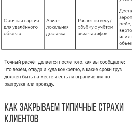
Доста
аэроп
Срочная партия
Авиа +
Расчёт по весу/
рейс,
для удалённого
локальная
объёму с учётом
верто
объекта
доставка
авиа‑тарифов
или а
объек
Точный расчёт делается после того, как вы сообщаете:
что везём, откуда и куда конкретно, в какие сроки груз
должен быть на месте и есть ли ограничения по
разгрузке или проезду.
Как закрываем типичные страхи
клиентов