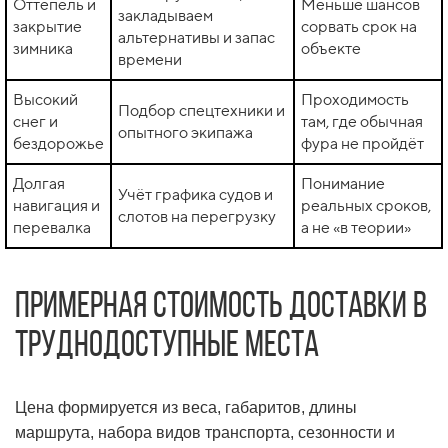
Оттепель и
Меньше шансов
закладываем
закрытие
сорвать срок на
альтернативы и запас
зимника
объекте
времени
Высокий
Проходимость
Подбор спецтехники и
снег и
там, где обычная
опытного экипажа
бездорожье
фура не пройдёт
Долгая
Понимание
Учёт графика судов и
навигация и
реальных сроков,
слотов на перегрузку
перевалка
а не «в теории»
Примерная стоимость доставки в
труднодоступные места
Цена формируется из веса, габаритов, длины
маршрута, набора видов транспорта, сезонности и