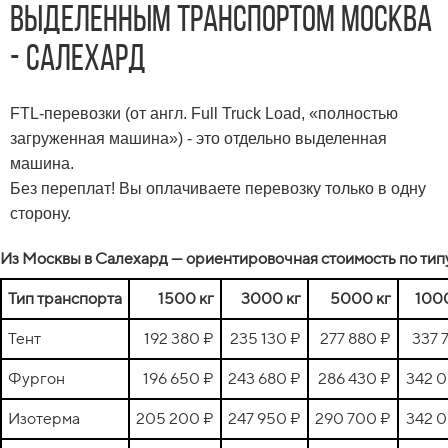
выделенным транспортом Москва
- Салехард
FTL-перевозки (от англ. Full Truck Load, «полностью
загруженная машина») - это отдельно выделенная
машина.
Без переплат! Вы оплачиваете перевозку только в одну
сторону.
Из Москвы в Салехард — ориентировочная стоимость по типу
Тип транспорта
1500 кг
3000 кг
5000 кг
100
Тент
192 380 ₽
235 130 ₽
277 880 ₽
337 
Фургон
196 650 ₽
243 680 ₽
286 430 ₽
342 
Изотерма
205 200 ₽
247 950 ₽
290 700 ₽
342 