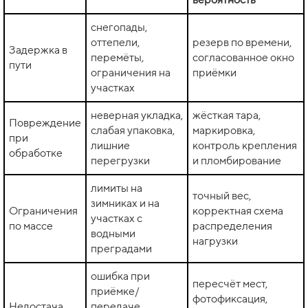
снегопады,
оттепели,
резерв по времени,
Задержка в
перемёты,
согласованное окно
пути
ограничения на
приёмки
участках
неверная укладка,
жёсткая тара,
Повреждение
слабая упаковка,
маркировка,
при
лишние
контроль крепления
обработке
перегрузки
и пломбирование
лимиты на
точный вес,
зимниках и на
Ограничения
корректная схема
участках с
по массе
распределения
водными
нагрузки
преградами
ошибка при
пересчёт мест,
приёмке/
фотофиксация,
Недостача
передаче,