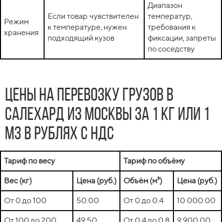
Диапазон
Если товар чувствителен
температур,
Режим
к температуре, нужен
требования к
хранения
подходящий кузов
фиксации, запреты
по соседству
Цены на перевозку грузов в
Салехард из Москвы за 1 кг или 1
м3 в рублях с НДС
Тариф по весу
Тариф по объёму
Вес (кг)
Цена (руб.)
Объём (м³)
Цена (руб.)
От 0 до 100
50.00
От 0 до 0.4
10 000.00
От 100 до 200
49.50
От 0.4 до 0.8
9 900.00