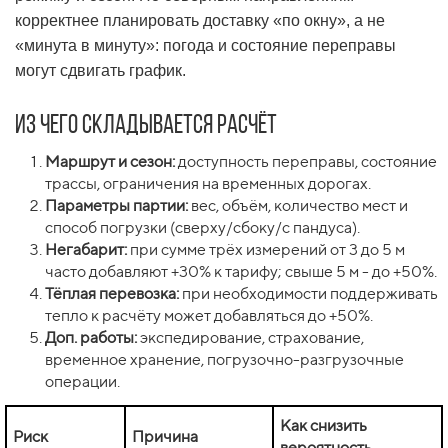
корректнее планировать доставку «по окну», а не
«минута в минуту»: погода и состояние переправы
могут сдвигать график.
Из чего складывается расчёт
Маршрут и сезон:
доступность переправы, состояние
трассы, ограничения на временных дорогах.
Параметры партии:
вес, объём, количество мест и
способ погрузки (сверху/сбоку/с пандуса).
Негабарит:
при сумме трёх измерений от 3 до 5 м
часто добавляют +30% к тарифу; свыше 5 м - до +50%.
Тёплая перевозка:
при необходимости поддерживать
тепло к расчёту может добавляться до +50%.
Доп. работы:
экспедирование, страхование,
временное хранение, погрузочно-разгрузочные
операции.
Как снизить
Риск
Причина
вероятность