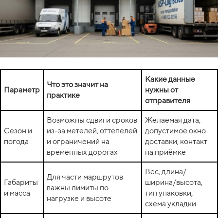
Какие данные
Что это значит на
Параметр
нужны от
практике
отправителя
Возможны сдвиги сроков
Желаемая дата,
Сезон и
из-за метелей, оттепелей
допустимое окно
погода
и ограничений на
доставки, контакт
временных дорогах
на приёмке
Вес, длина/
Для части маршрутов
Габариты
ширина/высота,
важны лимиты по
и масса
тип упаковки,
нагрузке и высоте
схема укладки