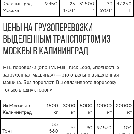
Калининград -
9 450
26
31 500
39
47 250
Москва
₽
470 ₽
₽
690 ₽
₽
Цены на грузоперевозки
выделенным транспортом из
Москвы в Калининград
FTL-перевозки (от англ. Full Truck Load, «полностью
загруженная машина») — это отдельно выделенная
машина. Без переплат! Вы оплачиваете перевозку
только в одну сторону.
Из Москвы в
1500
3000
5000
10000
20000
Калининград
кг
кг
кг
кг
кг
55
67
80
97 570
104
Тент
580