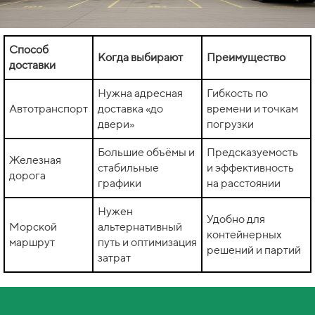
Способ
Когда выбирают
Преимущество
доставки
Нужна адресная
Гибкость по
Автотранспорт
доставка «до
времени и точкам
двери»
погрузки
Большие объёмы и
Предсказуемость
Железная
стабильные
и эффективность
дорога
графики
на расстоянии
Нужен
Удобно для
Морской
альтернативный
контейнерных
маршрут
путь и оптимизация
решений и партий
затрат