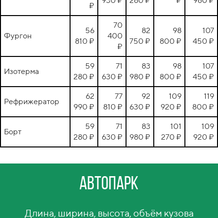
930 ₽
280 ₽
₽
980 ₽
₽
70
56
82
98
107
Фургон
400
810 ₽
750 ₽
800 ₽
450 ₽
₽
59
71
83
98
107
Изотерма
280 ₽
630 ₽
980 ₽
800 ₽
450 ₽
62
77
92
109
119
Рефрижератор
990 ₽
810 ₽
630 ₽
920 ₽
800 ₽
59
71
83
101
109
Борт
280 ₽
630 ₽
980 ₽
270 ₽
920 ₽
Автопарк
Длина, ширина, высота, объём кузова