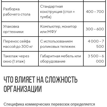
Стандартная
Разборка
конструкция (стол +
400 – 700
рабочего стола
тумба)
Упаковка
Компьютер, монитор
300 – 600
оргтехники
или МФУ
Перенос сейфа
С использованием
4 000 – 7
массой до 300 кг
роликовых тележек
500
Такелаж через
Габаритная мебель или
3 500 – 6
окно (1 этаж)
оборудование
000
Что влияет на сложность
организации
Специфика коммерческих перевозок определяется