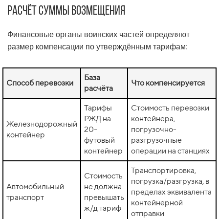
Расчёт суммы возмещения
Финансовые органы воинских частей определяют
размер компенсации по утверждённым тарифам:
База
Способ перевозки
Что компенсируется
расчёта
Тарифы
Стоимость перевозки
РЖД на
контейнера,
Железнодорожный
20-
погрузочно-
контейнер
футовый
разгрузочные
контейнер
операции на станциях
Транспортировка,
Стоимость
погрузка/разгрузка, в
Автомобильный
не должна
пределах эквивалента
транспорт
превышать
контейнерной
ж/д тариф
отправки