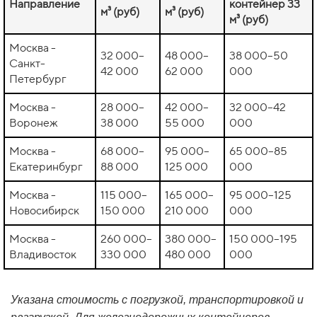
Направление
контейнер 33
м³ (руб)
м³ (руб)
м³ (руб)
Москва -
32 000–
48 000–
38 000–50
Санкт-
42 000
62 000
000
Петербург
Москва -
28 000–
42 000–
32 000–42
Воронеж
38 000
55 000
000
Москва -
68 000–
95 000–
65 000–85
Екатеринбург
88 000
125 000
000
Москва -
115 000–
165 000–
95 000–125
Новосибирск
150 000
210 000
000
Москва -
260 000–
380 000–
150 000–195
Владивосток
330 000
480 000
000
Указана стоимость с погрузкой, транспортировкой и