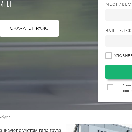
шины
МЕСТ / ВЕ
СКАЧАТЬ ПРАЙС
ВАШ ТЕЛЕФ
УДОБНЕЕ
Я да
соотв
нбург
анизуют с учетом типа груза,