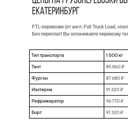
Цены на грузоперевозки в
Екатеринбург
FTL-перевозки (от англ. Full Truck Load, «
Без переплат! Вы оплачиваете перевозку тол
Тип транспорта
1 500 кг
Тент
85 860 ₽
Фургон
87 680 ₽
Изотерма
91 320 ₽
Рефрижератор
96 770 ₽
Борт
91 320 ₽