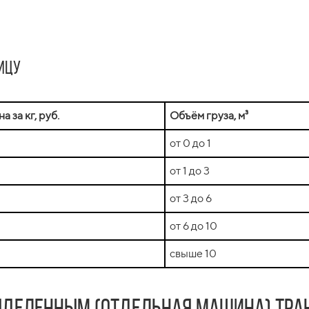
ицу
а за кг, руб.
Объём груза, м³
от 0 до 1
от 1 до 3
от 3 до 6
от 6 до 10
свыше 10