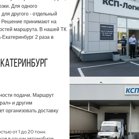
зки. Для одного
для другого - отдельный
и. Решение принимают на
ностей маршрута. В нашей ТК
а-Екатеринбург
2 раза в
Екатеринбург
чности подачи. Маршрут
рал» и другим
т организовать доставку
ью от 1 до 20 тонн.
ков в одном автомобиле.