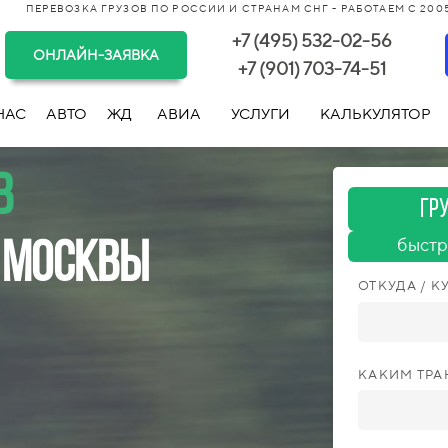
ПЕРЕВОЗКА ГРУЗОВ ПО РОССИИ И СТРАНАМ СНГ - РАБОТАЕМ С 2005
+7 (495) 532-02-56
ОНЛАЙН-ЗАЯВКА
+7 (901) 703-74-51
НАС
АВТО
ЖД
АВИА
УСЛУГИ
КАЛЬКУЛЯТОР
в
Гр
быстр
 Москвы
ОТКУДА / К
КАКИМ ТР