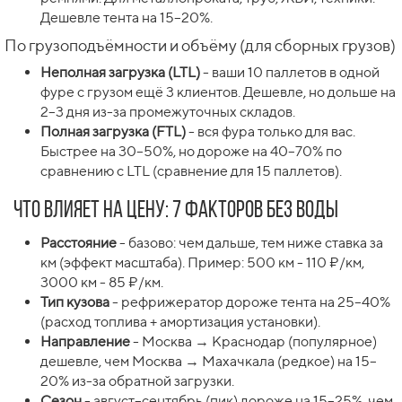
Дешевле тента на 15–20%.
По грузоподъёмности и объёму (для сборных грузов)
Неполная загрузка (LTL)
- ваши 10 паллетов в одной
фуре с грузом ещё 3 клиентов. Дешевле, но дольше на
2–3 дня из-за промежуточных складов.
Полная загрузка (FTL)
- вся фура только для вас.
Быстрее на 30–50%, но дороже на 40–70% по
сравнению с LTL (сравнение для 15 паллетов).
Что влияет на цену: 7 факторов без воды
Расстояние
- базово: чем дальше, тем ниже ставка за
км (эффект масштаба). Пример: 500 км - 110 ₽/км,
3000 км - 85 ₽/км.
Тип кузова
- рефрижератор дороже тента на 25–40%
(расход топлива + амортизация установки).
Направление
- Москва → Краснодар (популярное)
дешевле, чем Москва → Махачкала (редкое) на 15–
20% из-за обратной загрузки.
Сезон
- август–сентябрь (пик) дороже на 15–25%, чем