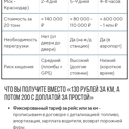
Мск -
2–4 дня
5–9 дней
4–8 часов
Краснодар)
Стоимость за
≈ 140 000
≈ 80 000 –
≈ 600 000
20 тонн
₽
110 000 ₽
– 1 млн ₽
Нет (от
Необходимость
Да (на ж/д
Да (в
двери до
перегрузки
станцию)
аэропорт)
двери)
Средний
Высокий
Низкий
Риск хищения
(пломбы +
(долгие
(короткое
GPS)
стоянки)
время)
Что вы получите вместо «130 рублей за км, а
потом 200 с доплатой за простой»
Фиксированный тариф за рейс или за км
-
прописываем в договоре с детализацией: топливо,
амортизация, зарплата водителя, возврат порожней
фуры.