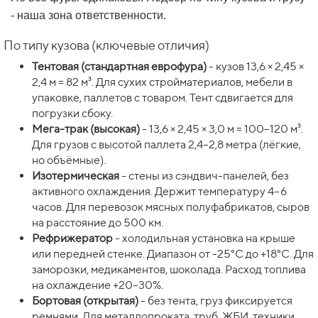
- наша зона ответственности.
По типу кузова (ключевые отличия)
Тентовая (стандартная еврофура)
- кузов 13,6 × 2,45 ×
2,4 м = 82 м³. Для сухих стройматериалов, мебели в
упаковке, паллетов с товаром. Тент сдвигается для
погрузки сбоку.
Мега-трак (высокая)
- 13,6 × 2,45 × 3,0 м = 100–120 м³.
Для грузов с высотой паллета 2,4–2,8 метра (лёгкие,
но объёмные).
Изотермическая
- стены из сэндвич-панелей, без
активного охлаждения. Держит температуру 4–6
часов. Для перевозок мясных полуфабрикатов, сыров
на расстояние до 500 км.
Рефрижератор
- холодильная установка на крыше
или передней стенке. Диапазон от -25°C до +18°C. Для
заморозки, медикаментов, шоколада. Расход топлива
на охлаждение +20–30%.
Бортовая (открытая)
- без тента, груз фиксируется
ремнями. Для металлопроката, труб, ЖБИ, техники.