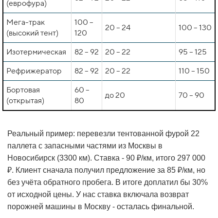
(еврофура)
Мега-трак
100 –
20 – 24
100 – 130
(высокий тент)
120
Изотермическая
82 – 92
20 – 22
95 – 125
Рефрижератор
82 – 92
20 – 22
110 – 150
Бортовая
60 –
до 20
70 – 90
(открытая)
80
Реальный пример: перевезли тентованной фурой 22
паллета с запасными частями из Москвы в
Новосибирск (3300 км). Ставка - 90 ₽/км, итого 297 000
₽. Клиент сначала получил предложение за 85 ₽/км, но
без учёта обратного пробега. В итоге доплатил бы 30%
от исходной цены. У нас ставка включала возврат
порожней машины в Москву - осталась финальной.